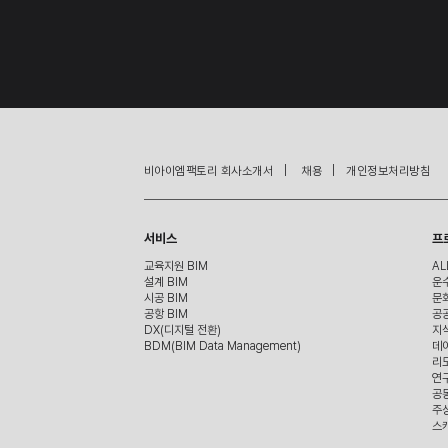
비아이엠팩토리 회사소개서   |    채용   |   개인정보처리방침  
서비스
프
교육지원 BIM
AL
설계 BIM
운
시공 BIM
문
공항 BIM
공
DX(디지털 전환)
지
BDM(BIM Data Management)
데
리
연
공
주
스