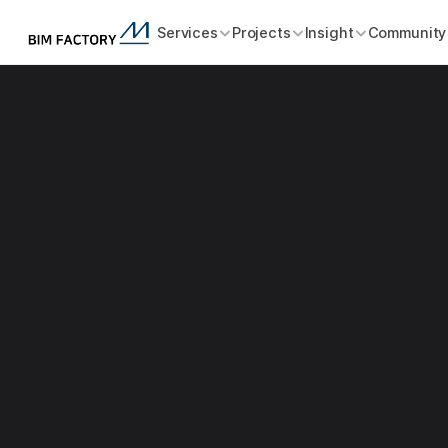
Services
Projects
Insight
Community
4,460.22
BIM 연면적 (㎡)