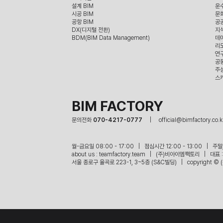
설계 BIM
운
시공 BIM
문
공항 BIM
공
DX(디지털 전환)
지
BDM(BIM Data Management)
데
리
연
공
주
스
BIM FACTORY
문의전화 
070-4217-0777     
|     official@bimfactory.co.k
월-금요일 08:00 - 17:00   |   점심시간 12:00 - 13:00   |   
about us : teamfactory.team   |   (주)비아이엠팩토리   |   
서울 종로구 율곡로 223-1, 3~5층 (S&C빌딩)   |   copyright © 