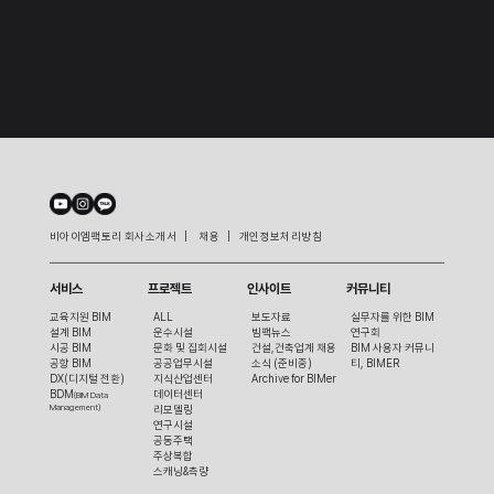
비아이엠팩토리 회사소개서   |    채용   |   개인정보처리방침  
서비스
프로젝트
인사이트
커뮤니티
교육지원 BIM
ALL
보도자료
실무자를 위한 BIM 
설계 BIM
운수시설
빔팩뉴스
연구회
시공 BIM
문화 및 집회시설
건설,건축업계 채용 
BIM 사용자 커뮤니
공항 BIM
공공업무시설
소식 (준비중)
티, BIMER
DX(디지털 전환)
지식산업센터
Archive for BIMer
BDM
데이터센터
(BIM Data 
Management)
리모델링
연구시설
공동주택
주상복합
스캐닝&측량